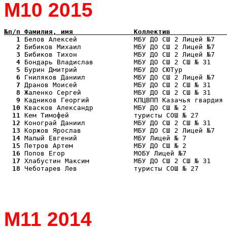
М10 2015
№п/п Фамилия, имя               Коллектив              
   1
   2
   3
   4
   5
   6
   7
   8
   9
  10
  11
  12
  13
  14
  15
  16
  17
  18
 Чеботарев Лев              туристы СОШ № 27       
М11 2014