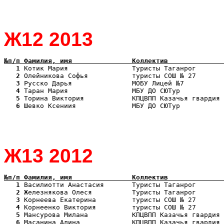
Ж12 2013
№п/п Фамилия, имя               Коллектив              
   1
   2
   3
   4
   5
   6
 Шевко Ксениия              МБУ ДО СЮТур           
Ж13 2012
№п/п Фамилия, имя               Коллектив              
   1
   2
   3
   4
   5
   6