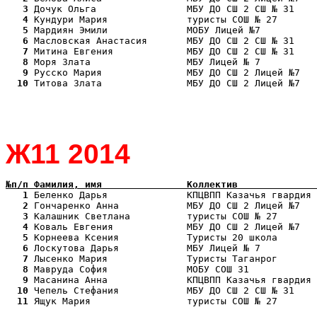
   3
   4
   5
   6
   7
   8
   9
  10
 Титова Злата               МБУ ДО СШ 2 Лицей №7   
Ж11 2014
№п/п Фамилия, имя               Коллектив              
   1
   2
   3
   4
   5
   6
   7
   8
   9
  10
  11
 Ящук Мария                 туристы СОШ № 27       