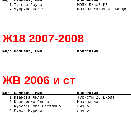
№п/п Фамилия, имя               Коллектив              
   1
   2
 Чуприна Настя              КПЦВПП Казачья гвардия 
Ж18 2007-2008
№п/п Фамилия, имя               Коллектив              
ЖВ 2006 и ст
№п/п Фамилия, имя               Коллектив              
   1
   2
   3
   4
 Малая Марина               Лично                  