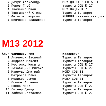
   2
   3
   4
   5
   6
   7
 Шевченко Владислав         Туристы Таганрог       
М13 2012
№п/п Фамилия, имя               Коллектив              
   1
   2
   3
   4
   5
   6
   7
   8
   9
  10
  11
 Хайхан Святослав           туристы СОШ № 27       