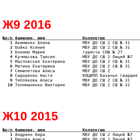
Ж9 2016
№п/п Фамилия, имя               Коллектив              
   1
   2
   3
   4
   5
   6
   7
   8
   9
  10
 Толоманенко Виктория       МБУ ДО СШ 2 СШ № 31    
Ж10 2015
№п/п Фамилия, имя               Коллектив              
   1
   2