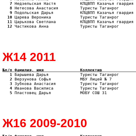
   7
   8
   9
  10
  11
  12
 Частикова Анна             Туристы Таганрог       
Ж14 2011
№п/п Фамилия, имя               Коллектив              
   1
   2
   3
   4
   5
 Пластовец Дарья            МОБУ СОШ 31            
Ж16 2009-2010