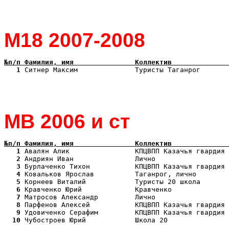
М18 2007-2008
№п/п Фамилия, имя               Коллектив              
   1
 Ситнер Максим              Туристы Таганрог       
МВ 2006 и ст
№п/п Фамилия, имя               Коллектив              
   1
   2
   3
   4
   5
   6
   7
   8
   9
  10
 Чубостроев Юрий            Школа 20               