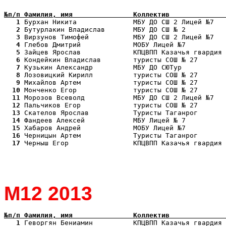
№п/п Фамилия, имя               Коллектив              
   1
   2
   3
   4
   5
   6
   7
   8
   9
  10
  11
  12
  13
  14
  15
  16
  17
 Черныш Егор                КПЦВПП Казачья гвардия 
М12 2013
№п/п Фамилия, имя               Коллектив              
   1