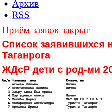
Архив
RSS
Приём заявок закрыт
Список заявившихся н
Таганрога
ЖДсР дети с род-ми 2
№п/п Фамилия, имя               Коллектив              
   1
   2
   3
   4
   5
   6
   7
 Орехова Ирина              Туристы Таганрог       