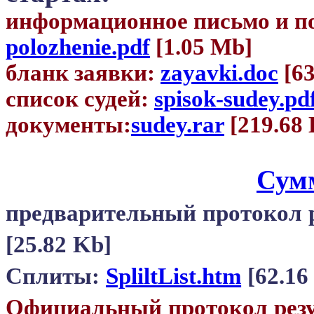
информационное письмо и п
polozhenie.pdf
[1.05 Mb]
бланк заявки:
zayavki.doc
[63
список судей:
spisok-sudey.pd
документы:
sudey.rar
[219.68 
Сум
предварительный протокол р
[25.82 Kb]
Сплиты:
SpliltList.htm
[62.16
Официальный протокол рез