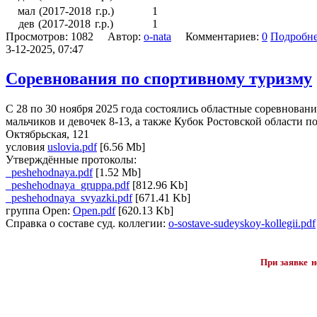
мал (2017-2018 г.р.)
1
дев (2017-2018 г.р.)
1
Просмотров: 1082 Автор:
o-nata
Комментариев:
0
Подробн
3-12-2025, 07:47
Соревнования по спортивному туризму
С 28 по 30 ноября 2025 года состоялись областные соревнова
мальчиков и девочек 8-13, а также Кубок Ростовской области п
Октябрьская, 121
условия
uslovia.pdf
[6.56 Mb]
Утверждённые протоколы:
_peshehodnaya.pdf
[1.52 Mb]
_peshehodnaya_gruppa.pdf
[812.96 Kb]
_peshehodnaya_svyazki.pdf
[671.41 Kb]
группа Open:
Open.pdf
[620.13 Kb]
Справка о составе суд. коллегии:
o-sostave-sudeyskoy-kollegii.pdf
При заявке н