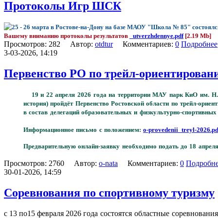
Протоколы Игр ШСК
25 - 26 марта в Ростове-на-Дону на базе МАОУ "Школа № 85"
Вашему вниманию протоколы результатов
_utverzhdennye.pdf
[2.19 Mb]
Просмотров: 282 Автор:
otdtur
Комментариев:
0
Подробнее
3-03-2026, 14:19
Первенство РО по трейл-ориентирован
19 и 22 апреля 2026 года на территории МАУ парк КиО им. Н.
история) пройдёт Первенство Ростовской области по трейл-орие
в состав делегаций образовательных и физкультурно-спортивных 
Информационное письмо с положением:
o-provedenii_treyl-2026.pd
Предварительную онлайн-заявку необходимо подать до 18 апреля
Просмотров: 2760 Автор:
o-nata
Комментариев:
0
Подробн
30-01-2026, 14:59
Соревнования по спортивному туризму
с 13 по15 февраля 2026 года
состоятся областные соревновани