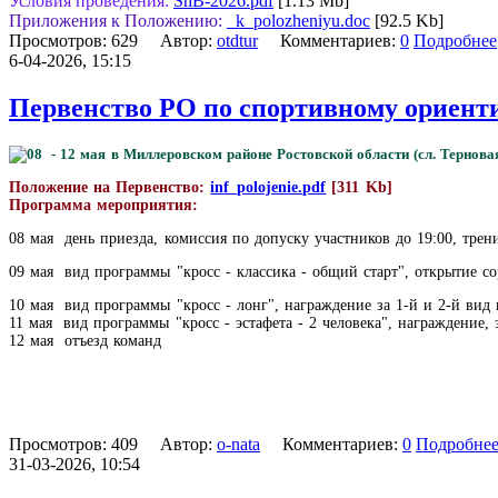
Условия проведения:
ShB-2026.pdf
[1.13 Mb]
Приложения к Положению:
_k_polozheniyu.doc
[92.5 Kb]
Просмотров: 629 Автор:
otdtur
Комментариев:
0
Подробнее
6-04-2026, 15:15
Первенство РО по спортивному ориен
08 - 12 мая в Миллеровском районе Ростовской области (сл. Терно
Положение на Первенство:
inf_polojenie.pdf
[311 Kb]
Программа мероприятия:
08 мая
день приезда, комиссия по допуску участников до 19:00, тре
09 мая вид программы "
кросс - классика - общий старт", открытие с
10 мая вид программы "
кросс - лонг", награждение за 1-й и 2-й ви
11 мая вид программы "
кросс - эстафета - 2 человека", награждение
12 мая
отъезд команд
Просмотров: 409 Автор:
o-nata
Комментариев:
0
Подробне
31-03-2026, 10:54