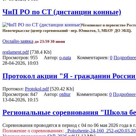
ЧиП РО по СТ (дистанции конные)
Чемпионат и первенство Росто
Новочеркасске (центр соревнований - пер. Юннатов, 5, МБОУ ДО ЭБЦ).
Онлайн-заявка
до 23:59 30 июня
reglament.pdf
[738.4 Kb]
Просмотров: 955 Автор:
o-nata
Комментариев:
0
Подробне
28-04-2026, 10:03
Протокол акции "Я - гражданин России
Протокол:
Protokol.pdf
[520.42 Kb]
Просмотров: 847 Автор:
otdtur
Комментариев:
0
Подробнее
13-04-2026, 10:15
Региональные соревнования "Школа бе
Соревнования проводятся в период с 04 по 06 мая 2026 года в г
Положение о соревнованиях:
_Polozhenie-24-160_252-ot20.03.20