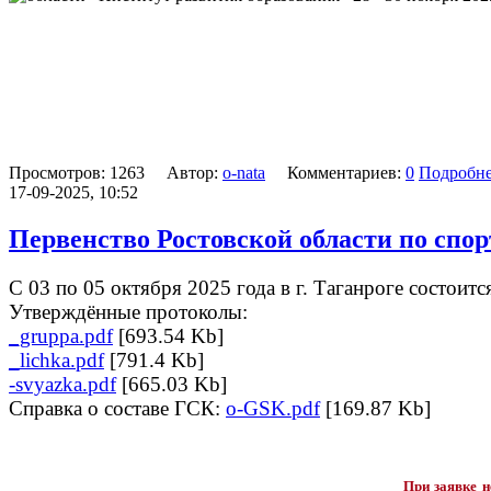
Просмотров: 1263 Автор:
o-nata
Комментариев:
0
Подробн
17-09-2025, 10:52
Первенство Ростовской области по спо
С 03 по 05 октября 2025 года в г. Таганроге состоит
Утверждённые протоколы:
_gruppa.pdf
[693.54 Kb]
_lichka.pdf
[791.4 Kb]
-svyazka.pdf
[665.03 Kb]
Справка о составе ГСК:
o-GSK.pdf
[169.87 Kb]
При заявке н