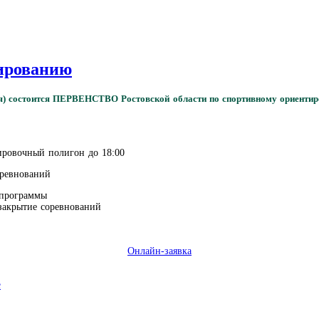
тированию
вая) состоится ПЕРВЕНСТВО Ростовской области по спортивному ориенти
нировочный полигон до 18:00
оревнований
д программы
, закрытие соревнований
Онлайн-заявка
е