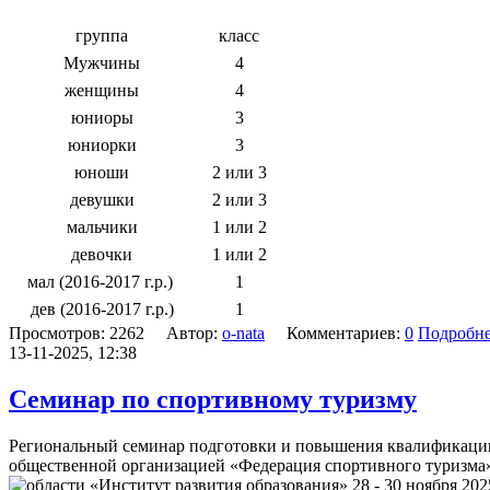
группа
класс
Мужчины
4
женщины
4
юниоры
3
юниорки
3
юноши
2 или 3
девушки
2 или 3
мальчики
1 или 2
девочки
1 или 2
мал (2016-2017 г.р.)
1
дев (2016-2017 г.р.)
1
Просмотров: 2262 Автор:
o-nata
Комментариев:
0
Подробн
13-11-2025, 12:38
Семинар по спортивному туризму
Региональный семинар подготовки и повышения квалификации
общественной организацией «Федерация спортивного туризма
области «Институт развития образования»
28 - 30 ноября 2025