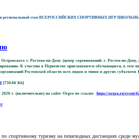
 состоялся региональный этап ВСЕРОССИЙСКИХ СПОРТИВНЫХ ИГР ШК
ию
 Островского г. Ростова-на-Дону (центр соревнований: г. Ростов-на-Дон
нтированию. К участию в Первенстве приглашаются обучающиеся, в том 
организаций Ростовской области всех видов и типов и других субъектов 
f
[750.66 Kb]
 2026 г. (включительно) на сайте Orgeo по ссылке
https://orgeo.ru/event/
ее
я по спортивному туризму на пешеходных дистанциях среди м