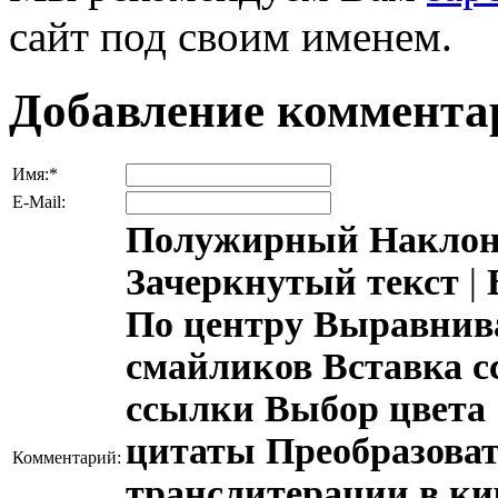
сайт под своим именем.
Добавление коммента
Имя:
*
E-Mail:
Полужирный
Наклон
Зачеркнутый текст
|
По центру
Выравнива
смайликов
Вставка 
ссылки
Выбор цвета
цитаты
Преобразова
Комментарий:
транслитерации в к